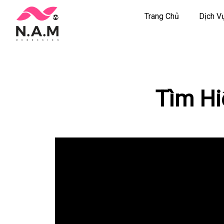
Trang Chủ
Dịch V
Chuyển
tới
nội
dung
Tìm Hi