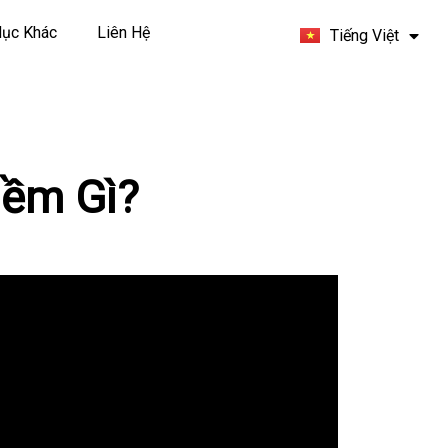
Español
ục Khác
Liên Hệ
Tiếng Việt
Français
Mềm Gì?