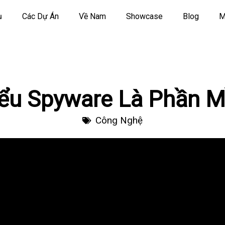
ụ
Các Dự Án
Về Nam
Showcase
Blog
M
ểu Spyware Là Phần 
Công Nghệ