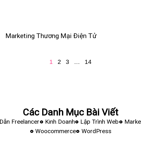
Marketing Thương Mại Điện Tử
1
2
3
…
14
Các Danh Mục Bài Viết
Dẫn Freelancer
Kinh Doanh
Lập Trình Web
Marke
Woocommerce
WordPress