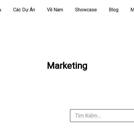
ụ
Các Dự Án
Về Nam
Showcase
Blog
M
Marketing