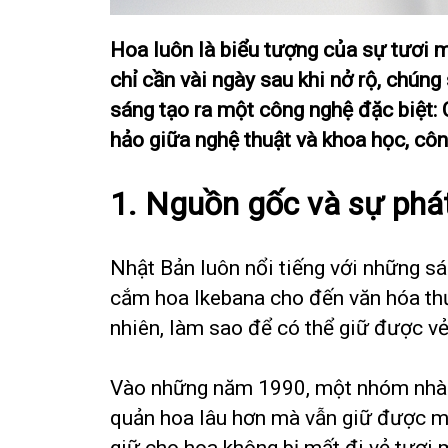
Hoa luôn là biểu tượng của sự tươi m
chỉ cần vài ngày sau khi nở rộ, chú
sáng tạo ra một công nghệ đặc biệt:
hảo giữa nghệ thuật và khoa học, côn
1. Nguồn gốc và sự phát
Nhật Bản luôn nổi tiếng với những sá
cắm hoa Ikebana cho đến văn hóa thưở
nhiên, làm sao để có thể giữ được vẻ
Vào những năm 1990, một nhóm nhà n
quản hoa lâu hơn mà vẫn giữ được mà
giữ cho hoa không bị mất đi vẻ tươi