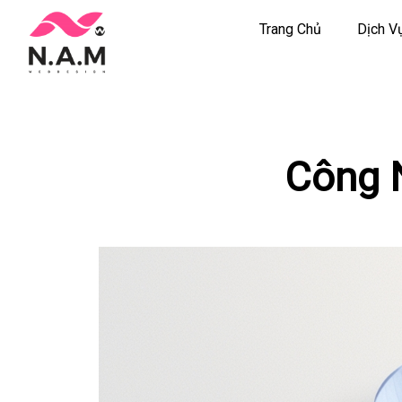
Trang Chủ
Dịch V
Chuyển
tới
nội
dung
Công 