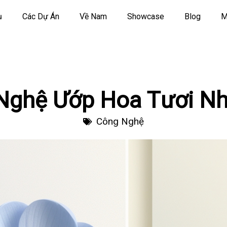
ụ
Các Dự Án
Về Nam
Showcase
Blog
M
Nghệ Ướp Hoa Tươi Nh
Công Nghệ