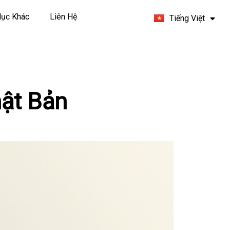
Español
ục Khác
Liên Hệ
Tiếng Việt
Français
ật Bản