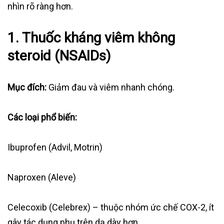
nhìn rõ ràng hơn.
1. Thuốc kháng viêm không
steroid (NSAIDs)
Mục đích:
Giảm đau và viêm nhanh chóng.
Các loại phổ biến:
Ibuprofen (Advil, Motrin)
Naproxen (Aleve)
Celecoxib (Celebrex) – thuộc nhóm ức chế COX-2, ít
gây tác dụng phụ trên dạ dày hơn.