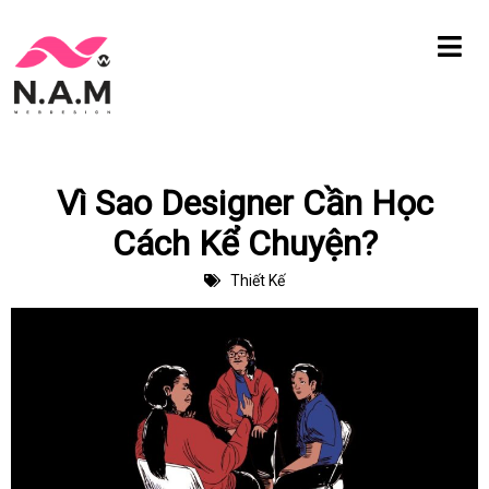
Chuyển
tới
nội
dung
Vì Sao Designer Cần Học
Cách Kể Chuyện?
Thiết Kế