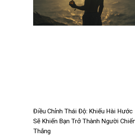
Điều Chỉnh Thái Độ: Khiếu Hài Hước
Sẽ Khiến Bạn Trở Thành Người Chiế
Thắng