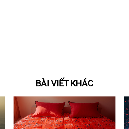
BÀI VIẾT KHÁC