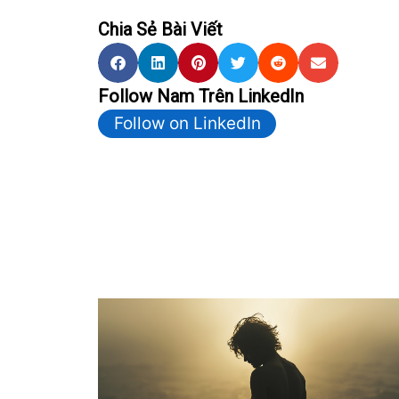
Chia Sẻ Bài Viết
Follow Nam Trên LinkedIn
Follow on LinkedIn