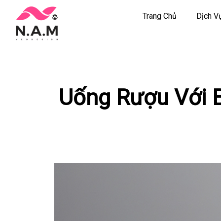
Trang Chủ
Dịch V
Chuyển
tới
nội
dung
Uống Rượu Với 