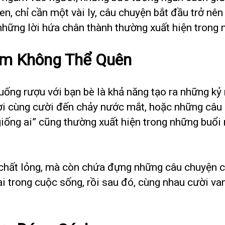
, chỉ cần một vài ly, câu chuyện bắt đầu trở nê
 những lời hứa chân thành thường xuất hiện trong
ệm Không Thể Quên
 uống rượu với bạn bè là khả năng tạo ra những kỷ
i cùng cười đến chảy nước mắt, hoặc những câu 
iống ai” cũng thường xuất hiện trong những buổi
à chất lỏng, mà còn chứa đựng những câu chuyện c
i trong cuộc sống, rồi sau đó, cùng nhau cười van