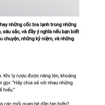
 hay những cốc bia lạnh trong những
 sâu sắc, và đầy ý nghĩa nếu bạn biết
âu chuyện, những kỷ niệm, và những
n. Khi ly rượu được nâng lên, khoảng
i gọi: “Hãy chia sẻ với nhau những
ể hiểu.”
a các mối quan hệ dần tan biến?