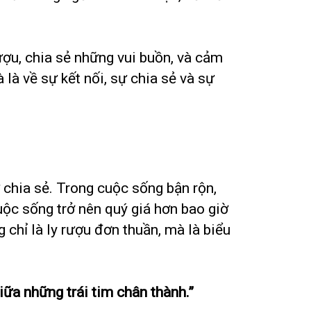
ợu, chia sẻ những vui buồn, và cảm
là về sự kết nối, sự chia sẻ và sự
ự chia sẻ. Trong cuộc sống bận rộn,
uộc sống trở nên quý giá hơn bao giờ
g chỉ là ly rượu đơn thuần, mà là biểu
iữa những trái tim chân thành.”