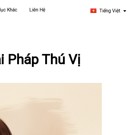
Español
ục Khác
Liên Hệ
Tiếng Việt
Français
i Pháp Thú Vị