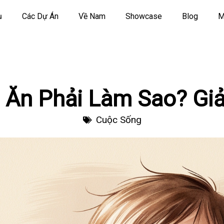
ụ
Các Dự Án
Về Nam
Showcase
Blog
M
 Ăn Phải Làm Sao? Giả
Cuộc Sống