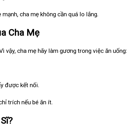
e mạnh, cha mẹ không cần quá lo lắng.
ủa Cha Mẹ
Vì vậy, cha mẹ hãy làm gương trong việc ăn uống:
y được kết nối.
ỉ trích nếu bé ăn ít.
Sĩ?