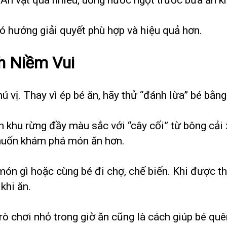
ó hướng giải quyết phù hợp và hiệu quả hơn.
h Niềm Vui
ú vị. Thay vì ép bé ăn, hãy thử “đánh lừa” bé bằn
 khu rừng đầy màu sắc với “cây cối” từ bông cải x
 muốn khám phá món ăn hơn.
món gì hoặc cùng bé đi chợ, chế biến. Khi được t
khi ăn.
trò chơi nhỏ trong giờ ăn cũng là cách giúp bé quê