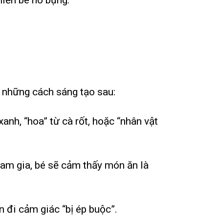
g những cách sáng tạo sau:
anh, “hoa” từ cà rốt, hoặc “nhân vật
ham gia, bé sẽ cảm thấy món ăn là
n đi cảm giác “bị ép buộc”.