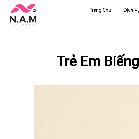
Trang Chủ
Dịch V
Chuyển
tới
nội
dung
Trẻ Em Biếng