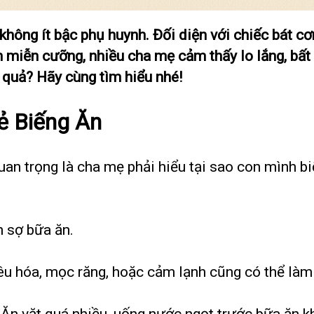
 không ít bậc phụ huynh. Đối diện với chiếc bát 
h miễn cưỡng, nhiều cha mẹ cảm thấy lo lắng, bất 
 quả? Hãy cùng tìm hiểu nhé!
ẻ Biếng Ăn
quan trọng là cha mẹ phải hiểu tại sao con mình b
n sợ bữa ăn.
tiêu hóa, mọc răng, hoặc cảm lạnh cũng có thể làm
: Ăn vặt quá nhiều, uống nước ngọt trước bữa ăn k