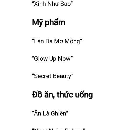
“Xinh Như Sao”
Mỹ phẩm
“Làn Da Mơ Mộng”
“Glow Up Now”
“Secret Beauty”
Đồ ăn, thức uống
“Ăn Là Ghiền”