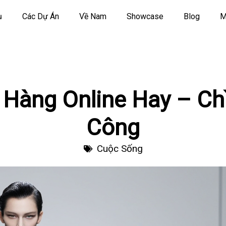
ụ
Các Dự Án
Về Nam
Showcase
Blog
M
 Hàng Online Hay – Ch
Công
Cuộc Sống