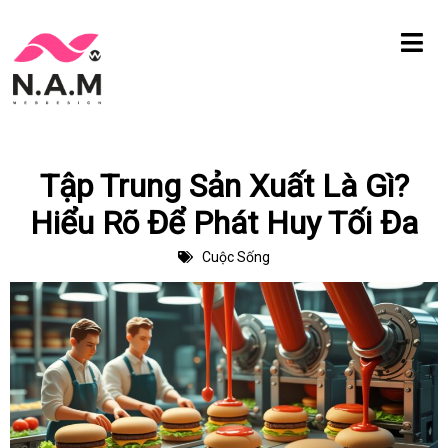
Chuyển
tới
nội
dung
Tập Trung Sản Xuất Là Gì?
Hiểu Rõ Để Phát Huy Tối Đa
Cuộc Sống