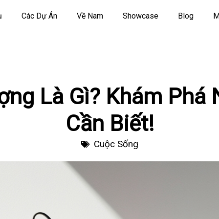
ụ
Các Dự Án
Về Nam
Showcase
Blog
M
ượng Là Gì? Khám Phá 
Cần Biết!
Cuộc Sống