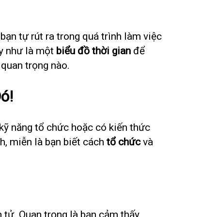
ạn tự rút ra trong quá trình làm việc
ày như là một
biểu đồ thời gian
để
quan trọng nào.
ó!
 kỹ năng tổ chức hoặc có kiến thức
nh, miễn là bạn biết cách
tổ chức
và
n tử. Quan trọng là bạn cảm thấy