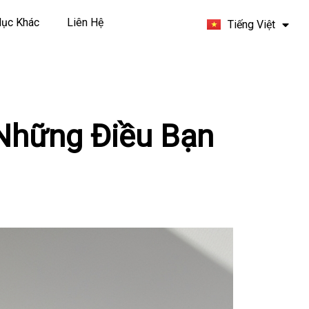
Español
ục Khác
Liên Hệ
Tiếng Việt
Français
Những Điều Bạn