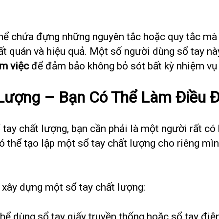
thể chứa đựng những nguyên tắc hoặc quy tắc mà b
nhất quán và hiệu quả. Một số người dùng sổ tay n
àm việc
để đảm bảo không bỏ sót bất kỳ nhiệm vụ 
 Lượng – Bạn Có Thể Làm Điều Đ
 tay chất lượng, bạn cần phải là một người rất có
có thể tạo lập một sổ tay chất lượng cho riêng mì
.
n xây dựng một sổ tay chất lượng:
thể dùng sổ tay giấy truyền thống hoặc sổ tay điệ