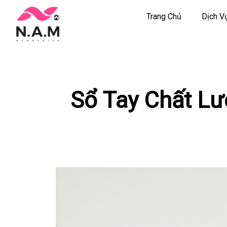
Trang Chủ
Dịch V
Chuyển
tới
nội
dung
Sổ Tay Chất L