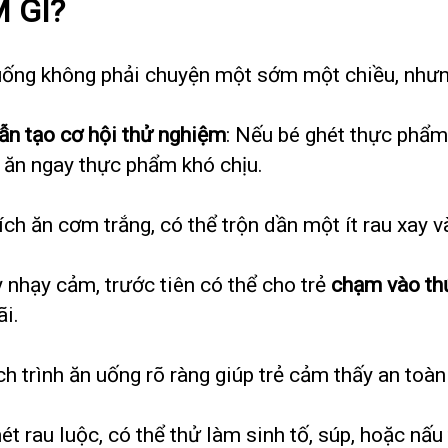
 GÌ?
n uống không phải chuyện một sớm một chiều, nhưn
vẫn tạo cơ hội thử nghiệm
: Nếu bé ghét thực phẩm 
p ăn ngay thực phẩm khó chịu.
hích ăn cơm trắng, có thể trộn dần một ít rau xay 
kỳ nhạy cảm, trước tiên có thể cho trẻ
chạm vào thứ
ãi.
ịch trình ăn uống rõ ràng giúp trẻ cảm thấy an toà
hét rau luộc, có thể thử làm sinh tố, súp, hoặc n