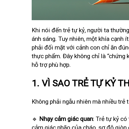
Khi nói đến trẻ tự kỷ, người ta thườn
ánh sáng. Tuy nhiên, một khía cạnh í
phải đối mặt với cảnh con chỉ ăn đún
thực phẩm. Đây không chỉ là “chứng 
hỗ trợ phù hợp.
1. VÌ SAO TRẺ TỰ KỶ
Không phải ngẫu nhiên mà nhiều trẻ 
🔹
Nhạy cảm giác quan
: Trẻ tự kỷ c
cảm giác nhão của cháo, sợ độ giòn c