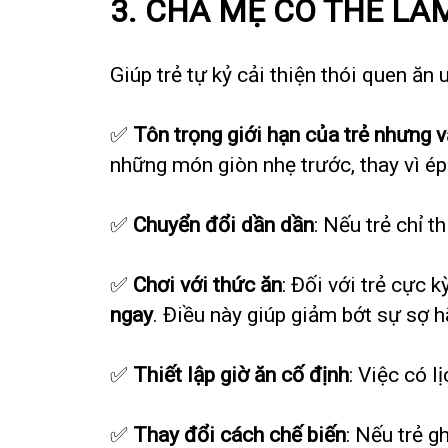
3. CHA MẸ CÓ THỂ LÀM
Giúp trẻ tự kỷ cải thiện thói quen ă
✅
Tôn trọng giới hạn của trẻ nhưng 
những món giòn nhẹ trước, thay vì é
✅
Chuyển đổi dần dần
: Nếu trẻ chỉ t
✅
Chơi với thức ăn
: Đối với trẻ cực 
ngay
. Điều này giúp giảm bớt sự sợ h
✅
Thiết lập giờ ăn cố định
: Việc có l
✅
Thay đổi cách chế biến
: Nếu trẻ g