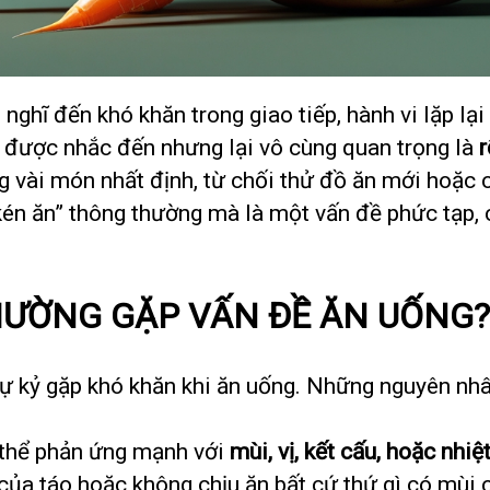
g nghĩ đến khó khăn trong giao tiếp, hành vi lặp l
t được nhắc đến nhưng lại vô cùng quan trọng là
r
g vài món nhất định, từ chối thử đồ ăn mới hoặc 
kén ăn” thông thường mà là một vấn đề phức tạp, 
 THƯỜNG GẶP VẤN ĐỀ ĂN UỐNG?
tự kỷ gặp khó khăn khi ăn uống. Những nguyên nh
ó thể phản ứng mạnh với
mùi, vị, kết cấu, hoặc nhi
ủa táo hoặc không chịu ăn bất cứ thứ gì có mùi c