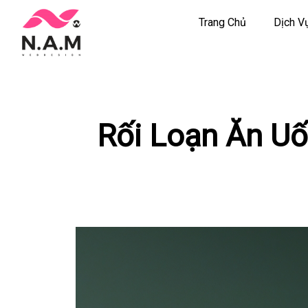
Trang Chủ
Dịch V
Chuyển
tới
nội
dung
Rối Loạn Ăn Uố