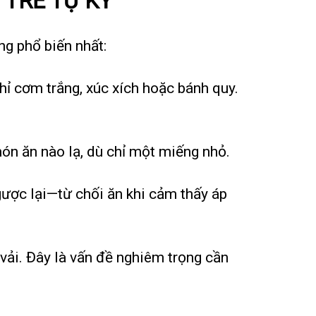
TRẺ TỰ KỶ
ng phổ biến nhất:
chỉ cơm trắng, xúc xích hoặc bánh quy.
món ăn nào lạ, dù chỉ một miếng nhỏ.
ngược lại—từ chối ăn khi cảm thấy áp
 vải. Đây là vấn đề nghiêm trọng cần