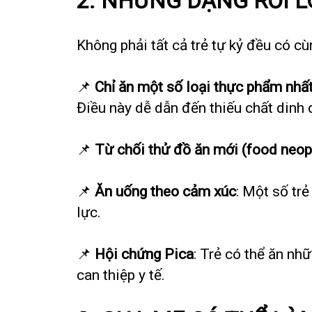
2. NHỮNG DẠNG RỐI 
Không phải tất cả trẻ tự kỷ đều có c
📌
Chỉ ăn một số loại thực phẩm nhất
Điều này dễ dẫn đến thiếu chất dinh
📌
Từ chối thử đồ ăn mới (food neop
📌
Ăn uống theo cảm xúc
: Một số tr
lực.
📌
Hội chứng Pica
: Trẻ có thể ăn nh
can thiệp y tế.