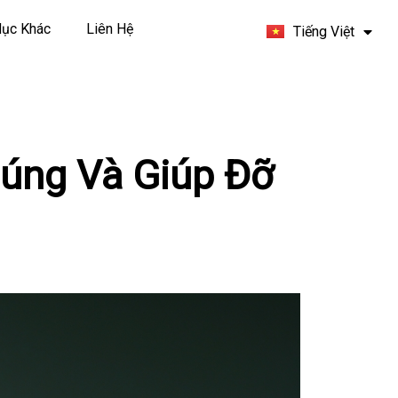
Español
ục Khác
Liên Hệ
Tiếng Việt
Français
Đúng Và Giúp Đỡ