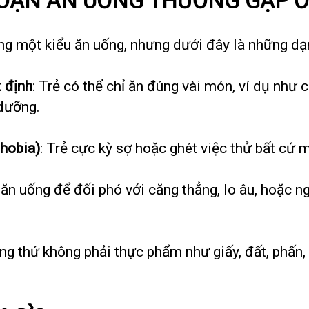
LOẠN ĂN UỐNG THƯỜNG GẶP Ở 
ùng một kiểu ăn uống, nhưng dưới đây là những dạ
 định
: Trẻ có thể chỉ ăn đúng vài món, ví dụ như 
 dưỡng.
hobia)
: Trẻ cực kỳ sợ hoặc ghét việc thử bất cứ 
ẻ ăn uống để đối phó với căng thẳng, lo âu, hoặc 
ững thứ không phải thực phẩm như giấy, đất, phấn,