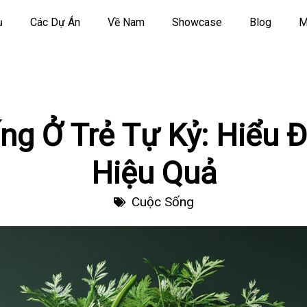
ụ
Các Dự Án
Về Nam
Showcase
Blog
M
ng Ở Trẻ Tự Kỷ: Hiểu 
Hiệu Quả
Cuộc Sống