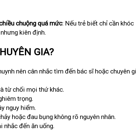
 chiều chuộng quá mức
: Nếu trẻ biết chỉ cần khó
 nhưng kiên định.
CHUYÊN GIA?
 huynh nên cân nhắc tìm đến bác sĩ hoặc chuyên g
à từ chối mọi thứ khác.
nghiêm trọng.
gây nguy hiểm.
 chảy hoặc đau bụng không rõ nguyên nhân.
hi nhắc đến ăn uống.