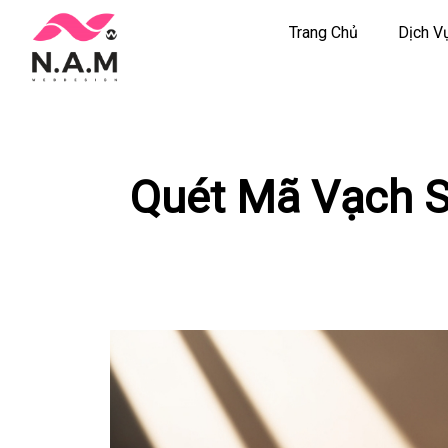
Trang Chủ
Dịch V
Chuyển
tới
nội
dung
Quét Mã Vạch S