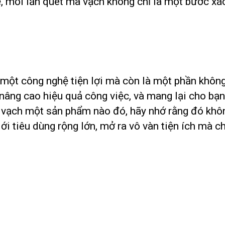
ế, mỗi lần quét mã vạch không chỉ là một bước xá
một công nghệ tiện lợi mà còn là một phần không
n, nâng cao hiệu quả công việc, và mang lại cho b
mã vạch một sản phẩm nào đó, hãy nhớ rằng đó kh
iới tiêu dùng rộng lớn, mở ra vô vàn tiện ích mà 