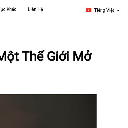
Español
ục Khác
Liên Hệ
Tiếng Việt
Français
Một Thế Giới Mở