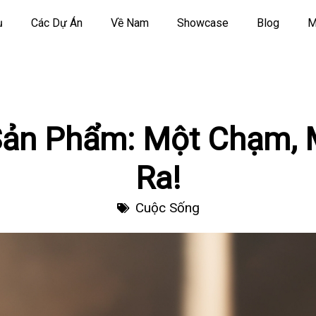
ụ
Các Dự Án
Về Nam
Showcase
Blog
M
ản Phẩm: Một Chạm, 
Ra!
Cuộc Sống