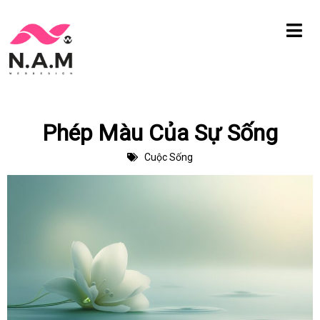
Chuyển
tới
nội
dung
Phép Màu Của Sự Sống
Cuộc Sống