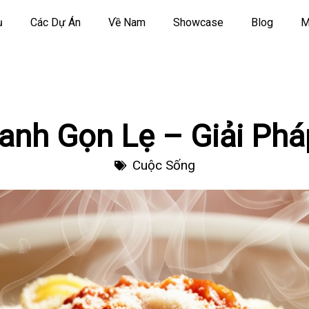
ụ
Các Dự Án
Về Nam
Showcase
Blog
M
nh Gọn Lẹ – Giải Ph
Cuộc Sống