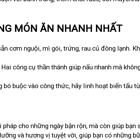
ỮNG MÓN ĂN NHANH NHẤT
sẵn cơm nguội, mì gói, trứng, rau củ đông lạnh. Khi
: Hai công cụ thần thánh giúp nấu nhanh mà khôn
g bó buộc vào công thức, hãy linh hoạt biến tấu t
ải pháp cho những ngày bận rộn, mà còn giúp bạn 
dưỡng và hương vị tuyệt vời, giúp bạn có những 