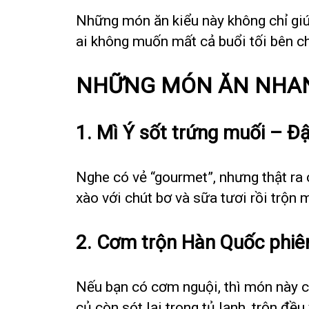
Những món ăn kiểu này không chỉ giúp
ai không muốn mất cả buổi tối bên c
NHỮNG MÓN ĂN NHANH
1.
Mì Ý sốt trứng muối – Đ
Nghe có vẻ “gourmet”, nhưng thật ra 
xào với chút bơ và sữa tươi rồi trộn m
2.
Cơm trộn Hàn Quốc phiên
Nếu bạn có cơm nguội, thì món này ch
củ còn sót lại trong tủ lạnh, trộn đ