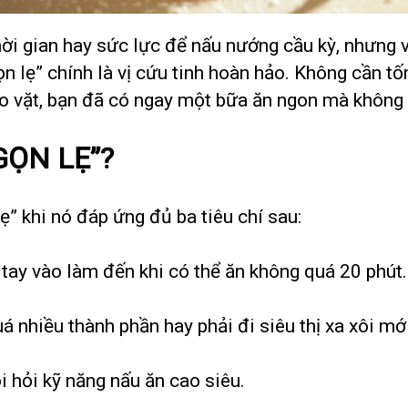
ời gian hay sức lực để nấu nướng cầu kỳ, nhưng 
 lẹ” chính là vị cứu tinh hoàn hảo. Không cần tốn
o vặt, bạn đã có ngay một bữa ăn ngon mà không p
GỌN LẸ”?
” khi nó đáp ứng đủ ba tiêu chí sau:
 tay vào làm đến khi có thể ăn không quá 20 phút.
 nhiều thành phần hay phải đi siêu thị xa xôi m
i hỏi kỹ năng nấu ăn cao siêu.