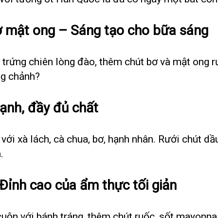
ơ mật ong – Sáng tạo cho bữa sáng
trứng chiên lòng đào, thêm chút bơ và mật ong rư
ng chảnh?
ạnh, đầy đủ chất
 với xà lách, cà chua, bơ, hạnh nhân. Rưới chút d
.
Đỉnh cao của ẩm thực tối giản
uộn với bánh tráng, thêm chút ruốc, sốt mayonnai