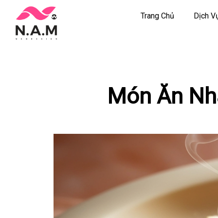
Trang Chủ
Dịch V
Chuyển
tới
nội
dung
Món Ăn Nha