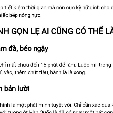
 tiết kiệm thời gian mà còn cực kỳ hữu ích cho d
hiếc bếp nóng nực.
 GỌN LẸ AI CŨNG CÓ THỂ L
ậm đà, béo ngậy
chỉ mất chưa đến 15 phút để làm. Luộc mì, trong
ì vào, thêm chút tiêu, hành lá là xong.
 bản lười
ính là một phát minh tuyệt vời. Chỉ cần xào qua k
ều với tương ớt Hàn Quốc là đã có ngay một bát cơ