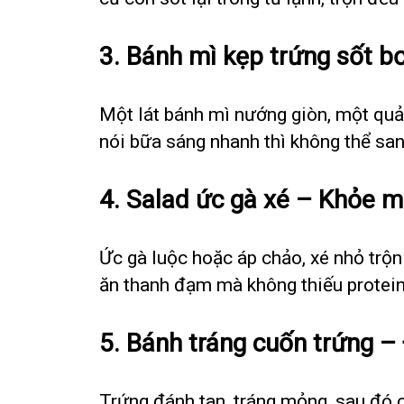
3.
Bánh mì kẹp trứng sốt b
Một lát bánh mì nướng giòn, một quả 
nói bữa sáng nhanh thì không thể sa
4.
Salad ức gà xé – Khỏe m
Ức gà luộc hoặc áp chảo, xé nhỏ trộn
ăn thanh đạm mà không thiếu protein
5.
Bánh tráng cuốn trứng – 
Trứng đánh tan, tráng mỏng, sau đó c