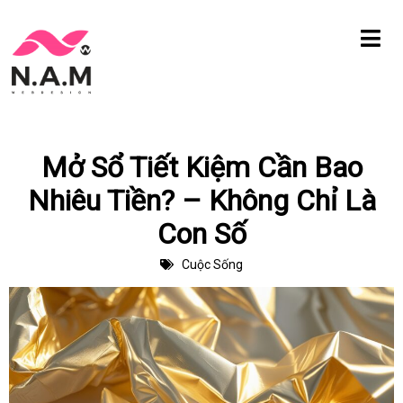
Chuyển
tới
nội
dung
Mở Sổ Tiết Kiệm Cần Bao
Nhiêu Tiền? – Không Chỉ Là
Con Số
Cuộc Sống