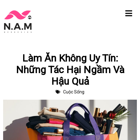
Chuyển
tới
nội
dung
Làm Ăn Không Uy Tín:
Những Tác Hại Ngầm Và
Hậu Quả
Cuộc Sống