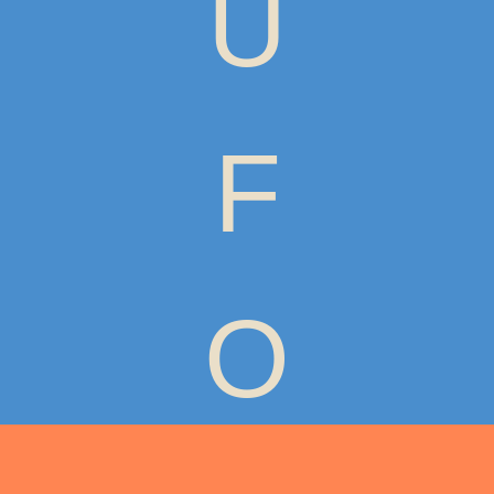
U
F
O