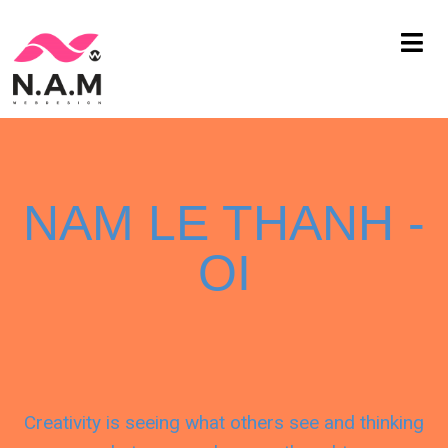
Chuyển
tới
nội
dung
NAM LE THANH -
OI
Creativity is seeing what others see and thinking