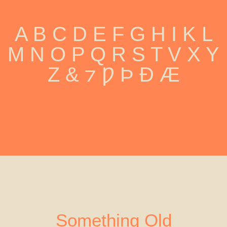
A B C D E F G H I K L
M N O P Q R S T V X Y
Z & ⁊ Ƿ Þ Ð Æ
Something Old