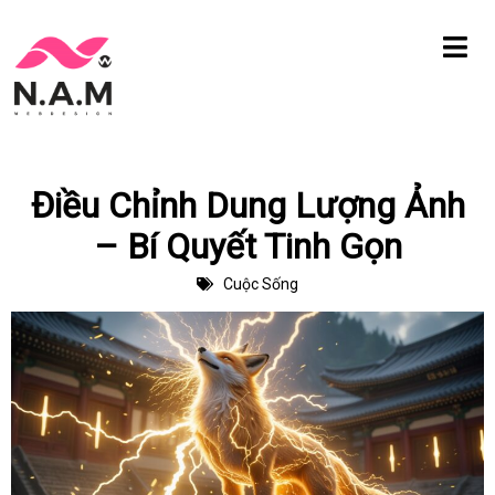
Chuyển
tới
nội
dung
Điều Chỉnh Dung Lượng Ảnh
– Bí Quyết Tinh Gọn
Cuộc Sống