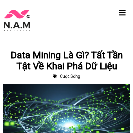
Chuyển
tới
nội
dung
Data Mining Là Gì? Tất Tần
Tật Về Khai Phá Dữ Liệu
Cuộc Sống