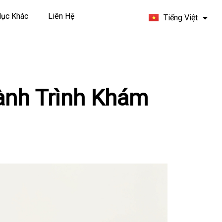
Español
ục Khác
Liên Hệ
Tiếng Việt
Français
ành Trình Khám