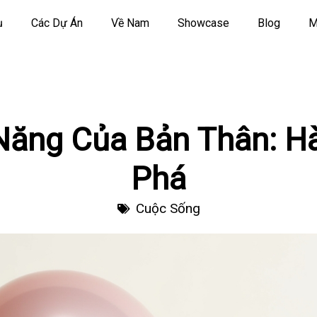
ụ
Các Dự Án
Về Nam
Showcase
Blog
M
Năng Của Bản Thân: H
Phá
Cuộc Sống