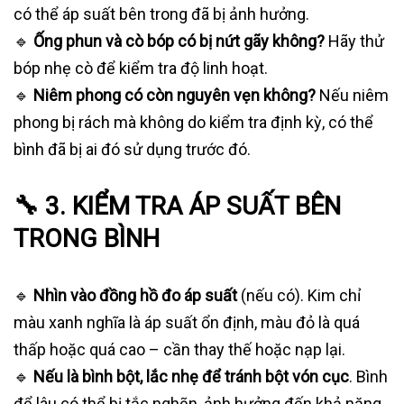
có thể áp suất bên trong đã bị ảnh hưởng.
🔹
Ống phun và cò bóp có bị nứt gãy không?
Hãy thử
bóp nhẹ cò để kiểm tra độ linh hoạt.
🔹
Niêm phong có còn nguyên vẹn không?
Nếu niêm
phong bị rách mà không do kiểm tra định kỳ, có thể
bình đã bị ai đó sử dụng trước đó.
🔧 3. KIỂM TRA ÁP SUẤT BÊN
TRONG BÌNH
🔹
Nhìn vào đồng hồ đo áp suất
(nếu có). Kim chỉ
màu xanh nghĩa là áp suất ổn định, màu đỏ là quá
thấp hoặc quá cao – cần thay thế hoặc nạp lại.
🔹
Nếu là bình bột, lắc nhẹ để tránh bột vón cục
. Bình
để lâu có thể bị tắc nghẽn, ảnh hưởng đến khả năng