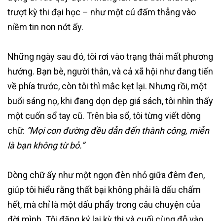
trượt kỳ thi đại học – như một cú đấm thẳng vào
niềm tin non nớt ấy.
Những ngày sau đó, tôi rơi vào trạng thái mất phương
hướng. Bạn bè, người thân, và cả xã hội như đang tiến
về phía trước, còn tôi thì mắc kẹt lại. Nhưng rồi, một
buổi sáng nọ, khi đang dọn dẹp giá sách, tôi nhìn thấy
một cuốn sổ tay cũ. Trên bìa sổ, tôi từng viết dòng
chữ:
“Mọi con đường đều dẫn đến thành công, miễn
là bạn không từ bỏ.”
Dòng chữ ấy như một ngọn đèn nhỏ giữa đêm đen,
giúp tôi hiểu rằng thất bại không phải là dấu chấm
hết, mà chỉ là một dấu phẩy trong câu chuyện của
đời mình. Tôi đăng ký lại kỳ thi và cuối cùng đỗ vào