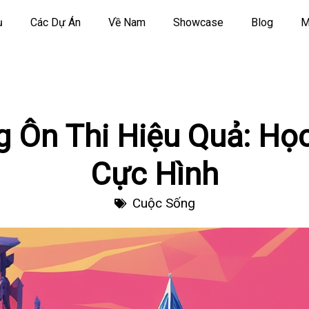
ụ
Các Dự Án
Về Nam
Showcase
Blog
M
g Ôn Thi Hiệu Quả: Họ
Cực Hình
Cuộc Sống