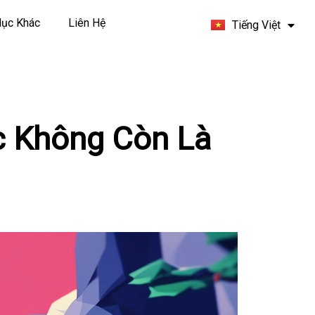
Español
ục Khác
Liên Hệ
Tiếng Việt
Français
c Không Còn Là