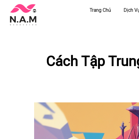
Trang Chủ
Dịch V
Chuyển
tới
nội
dung
Cách Tập Trun