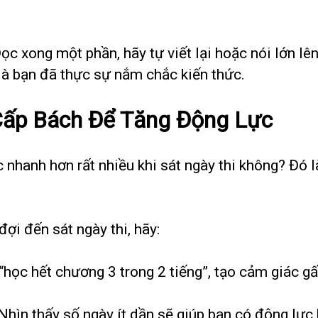
Đọc xong một phần, hãy tự viết lại hoặc nói lớn l
là bạn đã thực sự nắm chắc kiến thức.
ấp Bách Để Tăng Động Lực
nhanh hơn rất nhiều khi sát ngày thi không? Đó là
ợi đến sát ngày thi, hãy:
 “học hết chương 3 trong 2 tiếng”, tạo cảm giác gấ
 Nhìn thấy số ngày ít dần sẽ giúp bạn có động lực