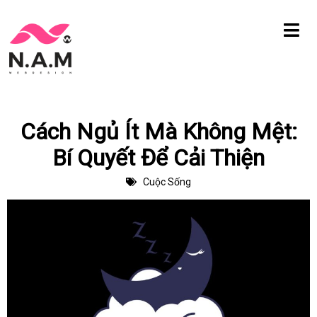
Chuyển
tới
nội
dung
Cách Ngủ Ít Mà Không Mệt:
Bí Quyết Để Cải Thiện
Cuộc Sống