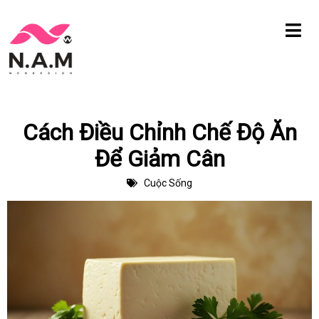
Chuyển
tới
nội
dung
Cách Điều Chỉnh Chế Độ Ăn
Để Giảm Cân
Cuộc Sống