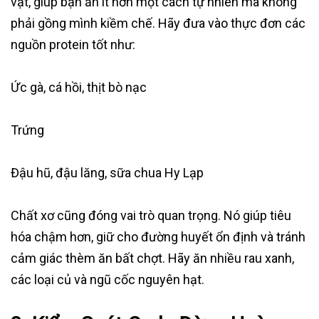
vặt, giúp bạn ăn ít hơn một cách tự nhiên mà không
phải gồng mình kiềm chế. Hãy đưa vào thực đơn các
nguồn protein tốt như:
Ức gà, cá hồi, thịt bò nạc
Trứng
Đậu hũ, đậu lăng, sữa chua Hy Lạp
Chất xơ cũng đóng vai trò quan trọng. Nó giúp tiêu
hóa chậm hơn, giữ cho đường huyết ổn định và tránh
cảm giác thèm ăn bất chợt. Hãy ăn nhiều rau xanh,
các loại củ và ngũ cốc nguyên hạt.