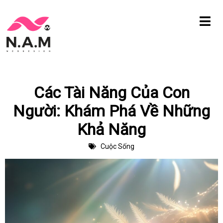
Chuyển
tới
nội
dung
Các Tài Năng Của Con
Người: Khám Phá Về Những
Khả Năng
Cuộc Sống