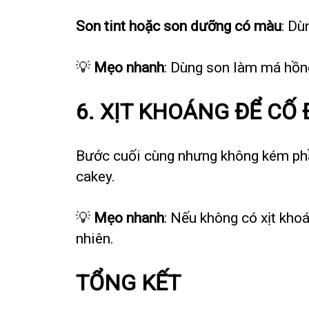
Son tint hoặc son dưỡng có màu
: Dù
💡
Mẹo nhanh
: Dùng son làm má hồng
6. XỊT KHOÁNG ĐỂ CỐ
Bước cuối cùng nhưng không kém phần
cakey.
💡
Mẹo nhanh
: Nếu không có xịt kho
nhiên.
TỔNG KẾT