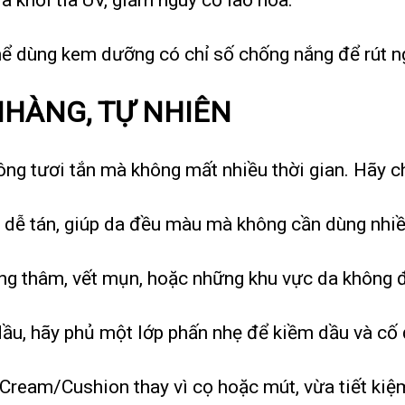
thể dùng kem dưỡng có chỉ số chống nắng để rút ng
NHÀNG, TỰ NHIÊN
ông tươi tắn mà không mất nhiều thời gian. Hãy 
i, dễ tán, giúp da đều màu mà không cần dùng nhiề
ng thâm, vết mụn, hoặc những khu vực da không 
dầu, hãy phủ một lớp phấn nhẹ để kiềm dầu và cố 
 Cream/Cushion thay vì cọ hoặc mút, vừa tiết kiệ