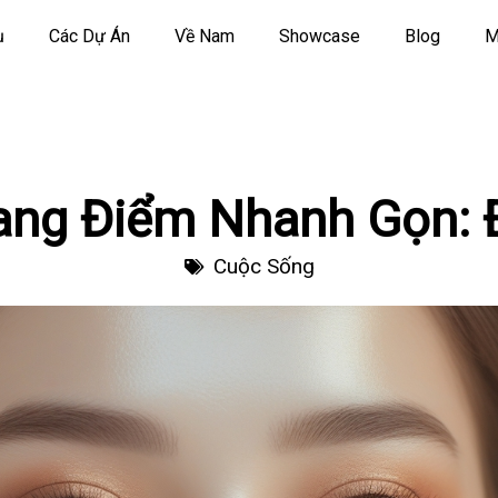
ụ
Các Dự Án
Về Nam
Showcase
Blog
M
ang Điểm Nhanh Gọn: 
Cuộc Sống