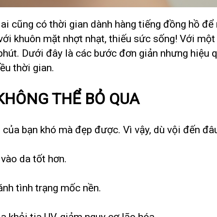
 ai cũng có thời gian dành hàng tiếng đồng hồ đ
với khuôn mặt nhợt nhạt, thiếu sức sống! Với một
0 phút. Dưới đây là các bước đơn giản nhưng hiệu
ều thời gian.
 KHÔNG THỂ BỎ QUA
m của bạn khó mà đẹp được. Vì vậy, dù vội đến đ
 vào da tốt hơn.
ánh tình trạng mốc nền.
a khỏi tia UV, giảm nguy cơ lão hóa.