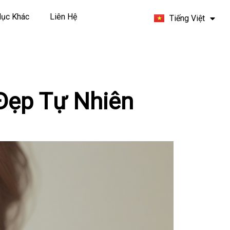
Español
ục Khác
Liên Hệ
Tiếng Việt
Français
Đẹp Tự Nhiên