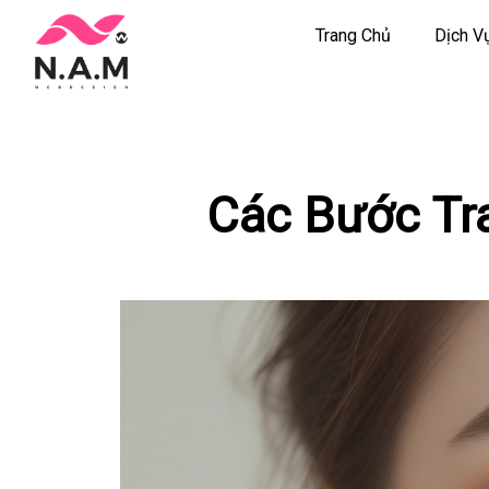
Trang Chủ
Dịch V
Chuyển
tới
nội
dung
Các Bước Tr