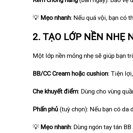
💡
Mẹo nhanh
: Nếu quá vội, bạn có 
2. TẠO LỚP NỀN NHẸ 
Một lớp nền mỏng nhẹ sẽ giúp bạn tr
BB/CC Cream hoặc cushion
: Tiện lợ
Che khuyết điểm
: Dùng cho vùng quầ
Phấn phủ
(tuỳ chọn): Nếu bạn có da 
💡
Mẹo nhanh
: Dùng ngón tay tán BB