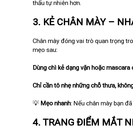
thấu tự nhiên hơn.
3. KẺ CHÂN MÀY – N
Chân mày đóng vai trò quan trọng tro
mẹo sau:
Dùng chì kẻ dạng vặn hoặc mascara
Chỉ cần tô nhẹ những chỗ thưa, không
💡
Mẹo nhanh
: Nếu chân mày bạn đã 
4. TRANG ĐIỂM MẮT 