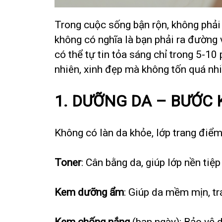
Trong cuộc sống bận rộn, không phải
không có nghĩa là bạn phải ra đường 
có thể tự tin tỏa sáng chỉ trong 5-1
nhiên, xinh đẹp mà không tốn quá nhi
1. DƯỠNG DA – BƯỚC
Không có làn da khỏe, lớp trang điể
Toner
: Cân bằng da, giúp lớp nền tiệp
Kem dưỡng ẩm
: Giúp da mềm mịn, tr
Kem chống nắng
(ban ngày): Bảo vệ d