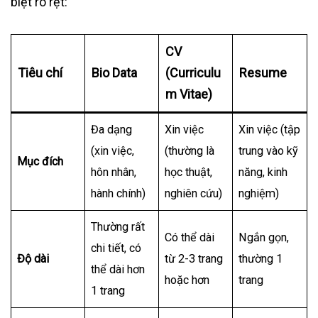
biệt rõ rệt:
CV
Tiêu chí
Bio Data
(Curriculu
Resume
m Vitae)
Đa dạng
Xin việc
Xin việc (tập
(xin việc,
(thường là
trung vào kỹ
Mục đích
hôn nhân,
học thuật,
năng, kinh
hành chính)
nghiên cứu)
nghiệm)
Thường rất
Có thể dài
Ngắn gọn,
chi tiết, có
Độ dài
từ 2-3 trang
thường 1
thể dài hơn
hoặc hơn
trang
1 trang