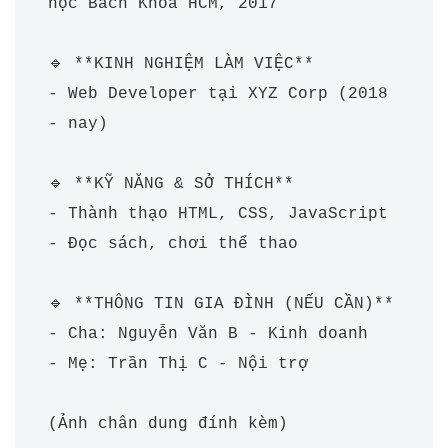
học Bách Khoa HCM, 2017  

🔹 **KINH NGHIỆM LÀM VIỆC**  

- Web Developer tại XYZ Corp (2018 
- nay)  

🔹 **KỸ NĂNG & SỞ THÍCH**  

- Thành thạo HTML, CSS, JavaScript  

- Đọc sách, chơi thể thao  

🔹 **THÔNG TIN GIA ĐÌNH (NẾU CẦN)**  

- Cha: Nguyễn Văn B - Kinh doanh  

- Mẹ: Trần Thị C - Nội trợ  
