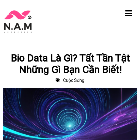
Chuyển
tới
nội
dung
Bio Data Là Gì? Tất Tần Tật
Những Gì Bạn Cần Biết!
Cuộc Sống