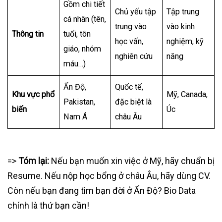
Gồm chi tiết
Chủ yếu tập
Tập trung
cá nhân (tên,
trung vào
vào kinh
Thông tin
tuổi, tôn
học vấn,
nghiệm, kỹ
giáo, nhóm
nghiên cứu
năng
máu…)
Ấn Độ,
Quốc tế,
Khu vực phổ
Mỹ, Canada,
Pakistan,
đặc biệt là
biến
Úc
Nam Á
châu Âu
=>
Tóm lại:
Nếu bạn muốn xin việc ở Mỹ, hãy chuẩn bị
Resume. Nếu nộp học bổng ở châu Âu, hãy dùng CV.
Còn nếu bạn đang tìm bạn đời ở Ấn Độ? Bio Data
chính là thứ bạn cần!