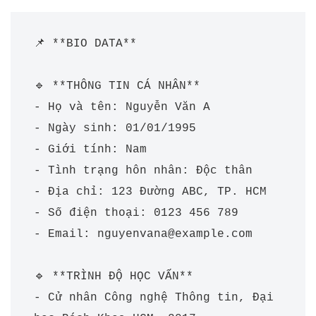
📌 **BIO DATA**  

🔹 **THÔNG TIN CÁ NHÂN**  

- Họ và tên: Nguyễn Văn A  

- Ngày sinh: 01/01/1995  

- Giới tính: Nam  

- Tình trạng hôn nhân: Độc thân  

- Địa chỉ: 123 Đường ABC, TP. HCM  

- Số điện thoại: 0123 456 789  

- Email: nguyenvana@example.com  

🔹 **TRÌNH ĐỘ HỌC VẤN**  

- Cử nhân Công nghệ Thông tin, Đại 