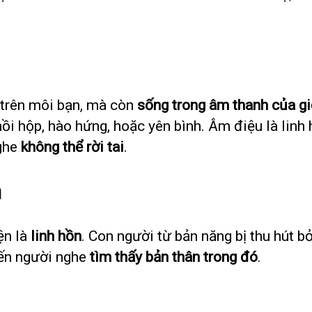
 trên môi bạn, mà còn
sống trong âm thanh của gi
i hộp, hào hứng, hoặc yên bình. Âm điệu là linh h
nghe
không thể rời tai
.
n
ện là
linh hồn
. Con người từ bản năng bị thu hút b
iến người nghe
tìm thấy bản thân trong đó
.