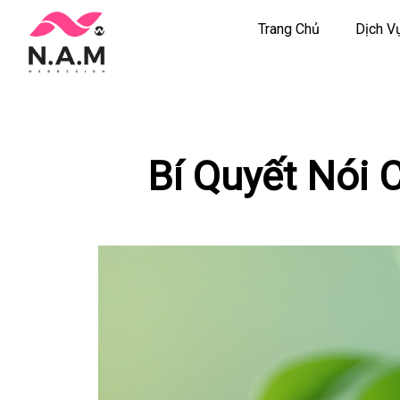
Trang Chủ
Dịch V
Chuyển
tới
nội
dung
Bí Quyết Nói