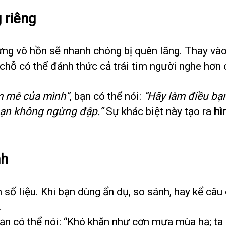
 riêng
ưng vô hồn sẽ nhanh chóng bị quên lãng. Thay và
 chỗ có thể đánh thức cả trái tim người nghe hơn 
m mê của mình”
, bạn có thể nói:
“Hãy làm điều bạ
m bạn không ngừng đập.”
Sự khác biệt này tạo ra
hì
nh
 số liệu. Khi bạn dùng ẩn dụ, so sánh, hay kể câu
.
, bạn có thể nói: “Khó khăn như cơn mưa mùa hạ; t