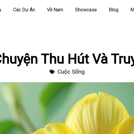
ụ
Các Dự Án
Về Nam
Showcase
Blog
M
 Chuyện Thu Hút Và Tr
Cuộc Sống