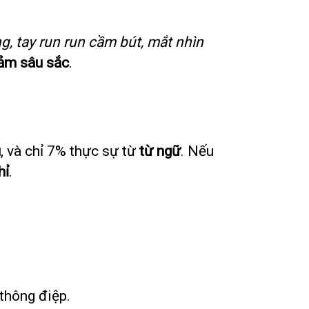
, tay run run cầm bút, mắt nhìn
ảm sâu sắc
.
u
, và chỉ 7% thực sự từ
từ ngữ
. Nếu
hỉ
.
.
thông điệp.