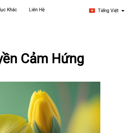
Español
ục Khác
Liên Hệ
Tiếng Việt
Français
uyền Cảm Hứng