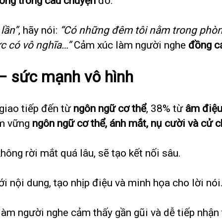
ống trong câu chuyện
đó.
 lần”
, hãy nói:
“Có những đêm tôi nằm trong phòng
lực có vô nghĩa…”
Cảm xúc làm người nghe
đồng c
ừ – sức mạnh vô hình
 giao tiếp đến từ
ngôn ngữ cơ thể
, 38% từ
âm điệ
ắm vững
ngôn ngữ cơ thể, ánh mắt, nụ cười và cử c
hông rời mắt quá lâu, sẽ tạo kết nối sâu.
 nội dung, tạo nhịp điệu và minh họa cho lời nói
àm người nghe cảm thấy gần gũi và dễ tiếp nhận 