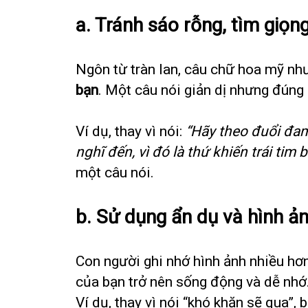
a. Tránh sáo rỗng, tìm giọng
Ngôn từ tràn lan, câu chữ hoa mỹ nh
bạn
. Một câu nói giản dị nhưng đúng
Ví dụ, thay vì nói:
“Hãy theo đuổi đa
nghĩ đến, vì đó là thứ khiến trái ti
một câu nói.
b. Sử dụng ẩn dụ và hình ả
Con người ghi nhớ hình ảnh nhiều hơn
của bạn trở nên sống động và dễ nhớ
Ví dụ, thay vì nói “khó khăn sẽ qua”