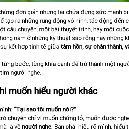
hừng đơn giản nhưng lại chứa đựng sức mạnh biế
ể tạo ra những rung động vô hình, tác động đến 
t câu chuyện, một bài thuyết trình, hay một cuộc
 không nằm ở những kỹ thuật sáo rỗng hay những 
sự kết hợp tinh tế giữa
tâm hồn, sự chân thành, v
ua từng bước, từng khía cạnh để trở thành một ngư
 tim người nghe.
khi muốn hiểu người khác
 mình:
“Tại sao tôi muốn nói?”
trò chuyện chỉ vì muốn chứng tỏ, muốn được ngh
 mà là về
người nghe
. Bạn phải hiểu rõ mình, hiểu 