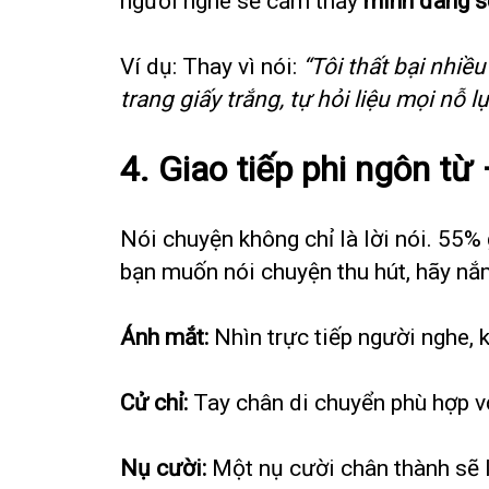
người nghe sẽ cảm thấy
mình đang s
Ví dụ: Thay vì nói:
“Tôi thất bại nhiều
trang giấy trắng, tự hỏi liệu mọi nỗ 
4. Giao tiếp phi ngôn t
Nói chuyện không chỉ là lời nói. 55%
bạn muốn nói chuyện thu hút, hãy n
Ánh mắt:
Nhìn trực tiếp người nghe, k
Cử chỉ:
Tay chân di chuyển phù hợp với
Nụ cười:
Một nụ cười chân thành sẽ l