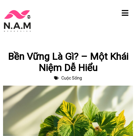
Chuyển
tới
nội
dung
Bền Vững Là Gì? – Một Khái
Niệm Dễ Hiểu
Cuộc Sống