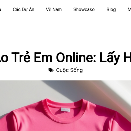
ụ
Các Dự Án
Về Nam
Showcase
Blog
M
o Trẻ Em Online: Lấy 
Cuộc Sống