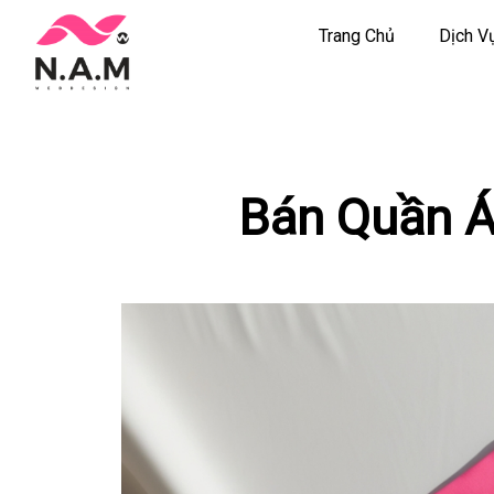
Trang Chủ
Dịch V
Chuyển
tới
nội
dung
Bán Quần Á