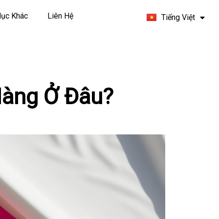
Español
ục Khác
Liên Hệ
Tiếng Việt
Français
Hàng Ở Đâu?