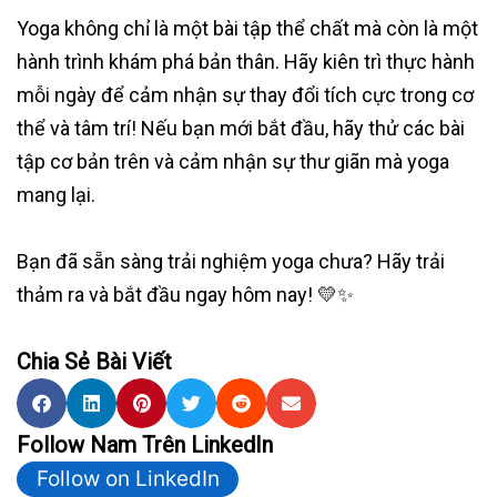
Yoga không chỉ là một bài tập thể chất mà còn là một
hành trình khám phá bản thân. Hãy kiên trì thực hành
mỗi ngày để cảm nhận sự thay đổi tích cực trong cơ
thể và tâm trí! Nếu bạn mới bắt đầu, hãy thử các bài
tập cơ bản trên và cảm nhận sự thư giãn mà yoga
mang lại.
Bạn đã sẵn sàng trải nghiệm yoga chưa? Hãy trải
thảm ra và bắt đầu ngay hôm nay! 💛✨
Chia Sẻ Bài Viết
Follow Nam Trên LinkedIn
Follow on LinkedIn