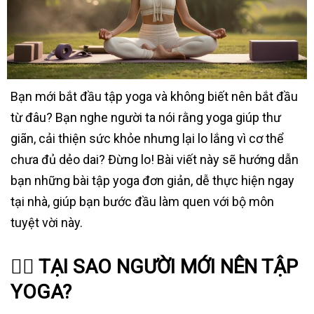
Bạn mới bắt đầu tập yoga và không biết nên bắt đầu
từ đâu? Bạn nghe người ta nói rằng yoga giúp thư
giãn, cải thiện sức khỏe nhưng lại lo lắng vì cơ thể
chưa đủ dẻo dai? Đừng lo! Bài viết này sẽ hướng dẫn
bạn những bài tập yoga đơn giản, dễ thực hiện ngay
tại nhà, giúp bạn bước đầu làm quen với bộ môn
tuyệt vời này.
🧘‍♀️
TẠI SAO NGƯỜI MỚI NÊN TẬP
YOGA?