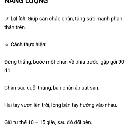
NĂNG LƯỢNG
📌
Lợi ích:
Giúp săn chắc chân, tăng sức mạnh phần
thân trên.
🔹
Cách thực hiện:
Đứng thẳng, bước một chân về phía trước, gập gối 90
độ.
Chân sau duỗi thẳng, bàn chân áp sát sàn.
Hai tay vươn lên trời, lòng bàn tay hướng vào nhau.
Giữ tư thế 10 – 15 giây, sau đó đổi bên.