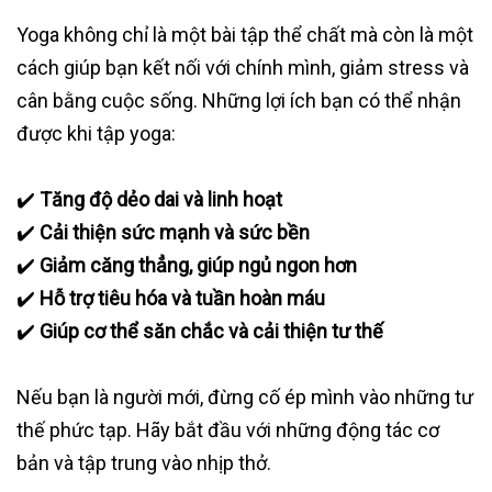
Yoga không chỉ là một bài tập thể chất mà còn là một
cách giúp bạn kết nối với chính mình, giảm stress và
cân bằng cuộc sống. Những lợi ích bạn có thể nhận
được khi tập yoga:
✔️
Tăng độ dẻo dai và linh hoạt
✔️
Cải thiện sức mạnh và sức bền
✔️
Giảm căng thẳng, giúp ngủ ngon hơn
✔️
Hỗ trợ tiêu hóa và tuần hoàn máu
✔️
Giúp cơ thể săn chắc và cải thiện tư thế
Nếu bạn là người mới, đừng cố ép mình vào những tư
thế phức tạp. Hãy bắt đầu với những động tác cơ
bản và tập trung vào nhịp thở.