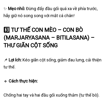
✨
Mẹo nhỏ:
Đừng đẩy đầu gối quá xa về phía trước,
hãy giữ nó song song với mắt cá chân!
3️⃣
TƯ THẾ CON MÈO – CON BÒ
(MARJARYASANA – BITILASANA) –
THƯ GIÃN CỘT SỐNG
📌
Lợi ích:
Kéo giãn cột sống, giảm đau lưng, cải thiện
tư thế.
🔹
Cách thực hiện:
Chống hai tay và hai đầu gối xuống thảm (tư thế bò).