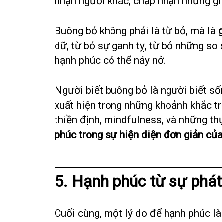
nhận người khác, chấp nhận những gì 
Buông bỏ không phải là từ bỏ, mà là
dữ, từ bỏ sự ganh tỵ, từ bỏ những so
hạnh phúc có thể nảy nở.
Người biết buông bỏ là người biết s
xuất hiện trong những khoảnh khắc trọ
thiền định, mindfulness, và những th
phúc trong sự hiện diện đơn giản củ
5. Hạnh phúc từ sự phát 
Cuối cùng, một lý do để hạnh phúc l