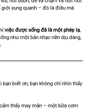
 vui, nỗi buồn, để va chạm và học hỏi.
 giới xung quanh – đó là điều mà
chỉ
việc được sống đã là một phép lạ
,
giống như một bản nhạc nền dịu dàng,
.
hi bạn biết ơn, bạn không chỉ nhìn thấy
bạn cảm thấy may mắn – một bữa cơm