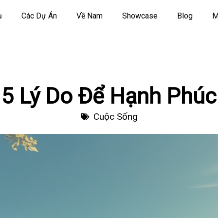
ụ
Các Dự Án
Về Nam
Showcase
Blog
M
5 Lý Do Để Hạnh Phúc
Cuộc Sống