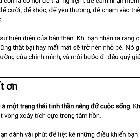
mà còn là cơ hội để trải nghiệm, để cảm nhận niềm
để cười, để khóc, để yêu thương, để chạm vào thế
.
sự hiện diện của bản thân. Khi bạn nhận ra rằng 
hững thất bại hay mất mát sẽ trở nên nhỏ bé. Nó 
đường của chính mình, và mỗi bước đi đều quý giá
t ơn
 là
một trạng thái tinh thần nâng đỡ cuộc sống
. K
t vòng xoáy tích cực trong tâm hồn.
bạn dành vài phút để liệt kê những điều khiến 