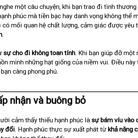
g nghe một câu chuyện, khi bạn trao đi tình thươn
hạnh phúc mà tiền bạc hay danh vọng không thể 
 có mối quan hệ chất lượng, cảm giác được yêu 
n
.
từ
sự cho đi không toan tính
. Khi bạn giúp đỡ một 
hồn mình những hạt giống của niềm vui. Điều này t
n bạn càng phong phú.
ấp nhận và buông bỏ
gười cảm thấy thiếu hạnh phúc là
sự bám víu vào 
ay đổi
. Hạnh phúc thực sự xuất phát từ
khả năng 