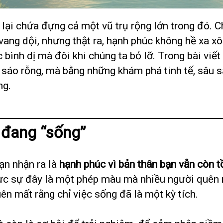
lại chứa đựng cả một vũ trụ rộng lớn trong đó. C
vang dội, nhưng thật ra, hạnh phúc không hề xa x
 bình dị mà đôi khi chúng ta bỏ lỡ. Trong bài viết
n sáo rỗng, mà bằng những khám phá tinh tế, sâu s
ng.
 đang “sống”
ạn nhận ra là
hạnh phúc vì bản thân bạn vẫn còn t
hực sự đây là một phép màu mà nhiều người quên 
n mất rằng chỉ việc sống đã là một kỳ tích.