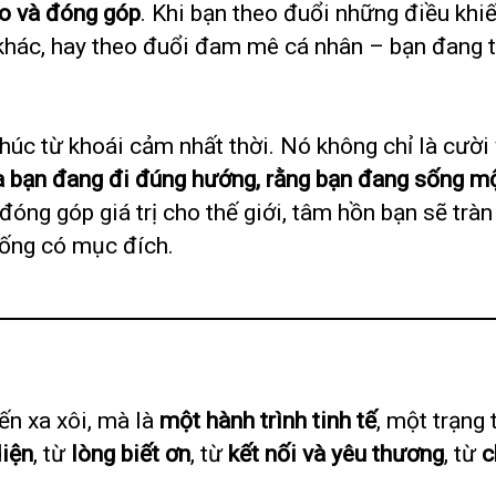
ạo và đóng góp
. Khi bạn theo đuổi những điều khi
khác, hay theo đuổi đam mê cá nhân – bạn đang t
húc từ khoái cảm nhất thời. Nó không chỉ là cười
ủa bạn đang đi đúng hướng, rằng bạn đang sống m
 đóng góp giá trị cho thế giới, tâm hồn bạn sẽ trà
sống có mục đích.
n xa xôi, mà là
một hành trình tinh tế
, một trạng
diện
, từ
lòng biết ơn
, từ
kết nối và yêu thương
, từ
c