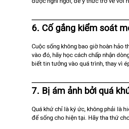
được nghỉ ngơi, để ý thức trở về với n
6. Cố gắng kiểm soát m
Cuộc sống không bao giờ hoàn hảo th
vào đó, hãy học cách chấp nhận dòng
biết tin tưởng vào quá trình, thay vì 
7. Bị ám ảnh bởi quá kh
Quá khứ chỉ là ký ức, không phải là h
để sống cho hiện tại. Hãy tha thứ ch