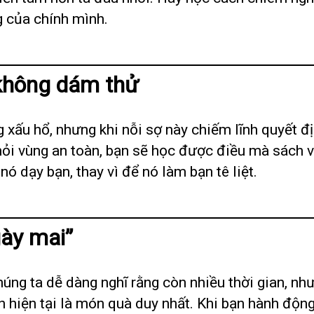
g của chính mình.
 không dám thử
g xấu hổ, nhưng khi nỗi sợ này chiếm lĩnh quyết đ
hỏi vùng an toàn, bạn sẽ học được điều mà sách vở
ó dạy bạn, thay vì để nó làm bạn tê liệt.
gày mai”
húng ta dễ dàng nghĩ rằng còn nhiều thời gian, nh
òn hiện tại là món quà duy nhất. Khi bạn hành đ