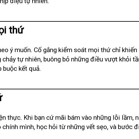
hịp điệu tự nhiên.
ọi thứ
eo ý muốn. Cố gắng kiểm soát mọi thứ chỉ khiến
 chảy tự nhiên, buông bỏ những điều vượt khỏi tầ
ép buộc kết quả.
ứ
iện thực. Khi bạn cứ mãi bám vào những lỗi lầm, n
o chính mình, học hỏi từ những vết sẹo, và bước đ