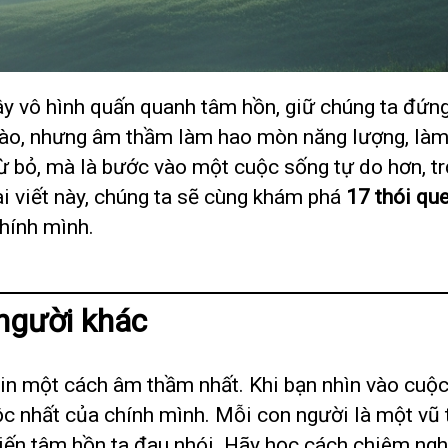
y vô hình quấn quanh tâm hồn, giữ chúng ta đứng
hào, nhưng âm thầm làm hao mòn năng lượng, làm
ừ bỏ, mà là bước vào một cuộc sống tự do hơn, t
bài viết này, chúng ta sẽ cùng khám phá
17 thói que
hính mình.
 người khác
 tin một cách âm thầm nhất. Khi bạn nhìn vào cu
ộc nhất của chính mình. Mỗi con người là một vũ t
iến tâm hồn ta đau nhói. Hãy học cách chiêm nghi