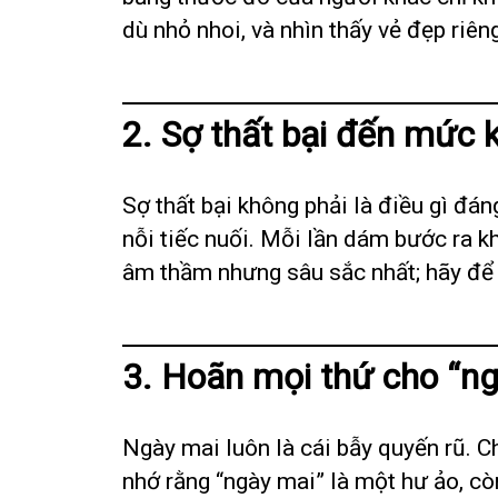
dù nhỏ nhoi, và nhìn thấy vẻ đẹp riên
2. Sợ thất bại đến mức
Sợ thất bại không phải là điều gì đán
nỗi tiếc nuối. Mỗi lần dám bước ra k
âm thầm nhưng sâu sắc nhất; hãy để n
3. Hoãn mọi thứ cho “n
Ngày mai luôn là cái bẫy quyến rũ. C
nhớ rằng “ngày mai” là một hư ảo, c