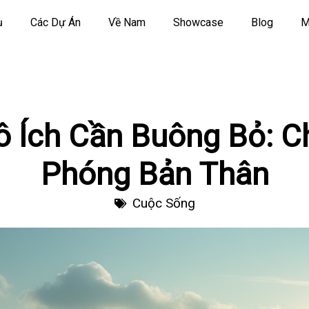
ụ
Các Dự Án
Về Nam
Showcase
Blog
M
ô Ích Cần Buông Bỏ: Ch
Phóng Bản Thân
Cuộc Sống