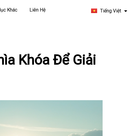
Español
ục Khác
Liên Hệ
Tiếng Việt
Français
ìa Khóa Để Giải