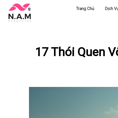
Trang Chủ
Dịch V
Chuyển
tới
nội
dung
17 Thói Quen V