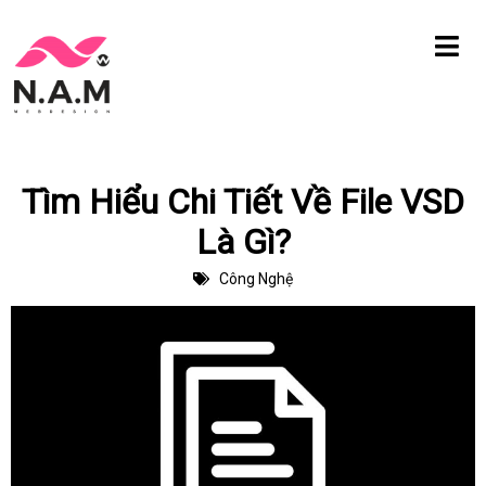
Chuyển
tới
nội
dung
Tìm Hiểu Chi Tiết Về File VSD
Là Gì?
Công Nghệ