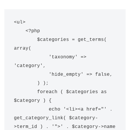
<ul>

    <?php 

        $categories = get_terms( 
array(

            'taxonomy' => 
'category',

            'hide_empty' => false,

        ) );

        foreach ( $categories as 
$category ) {

            echo '<li><a href="' . 
get_category_link( $category-
>term_id ) . '">' . $category->name 