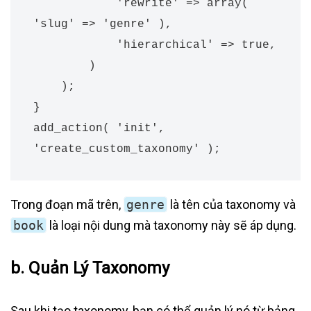
            'rewrite' => array( 
'slug' => 'genre' ),

            'hierarchical' => true,

        )

    );

}

add_action( 'init', 
'create_custom_taxonomy' );
Trong đoạn mã trên,
genre
là tên của taxonomy và
book
là loại nội dung mà taxonomy này sẽ áp dụng.
b.
Quản Lý Taxonomy
Sau khi tạo taxonomy, bạn có thể quản lý nó từ bảng