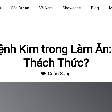
ụ
Các Dự Án
Về Nam
Showcase
Blog
M
nh Kim trong Làm Ăn:
Thách Thức?
Cuộc Sống