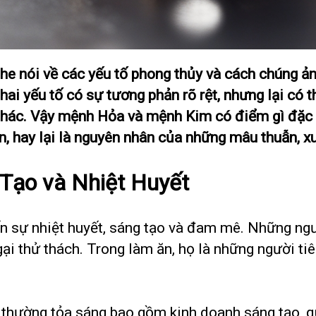
e nói về các yếu tố phong thủy và cách chúng ảnh
ai yếu tố có sự tương phản rõ rệt, nhưng lại có
 thác. Vậy mệnh Hỏa và mệnh Kim có điểm gì đặc b
ển, hay lại là nguyên nhân của những mâu thuẫn, x
Tạo và Nhiệt Huyết
n sự nhiệt huyết, sáng tạo và đam mê. Những n
ại thử thách. Trong làm ăn, họ là những người ti
ường tỏa sáng bao gồm kinh doanh sáng tạo, quản