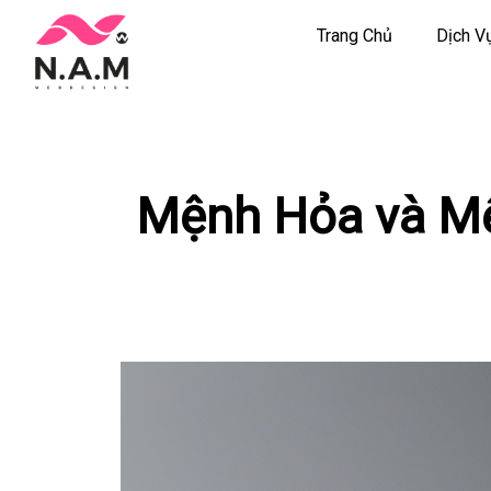
Trang Chủ
Dịch V
Chuyển
tới
nội
dung
Mệnh Hỏa và Mệ