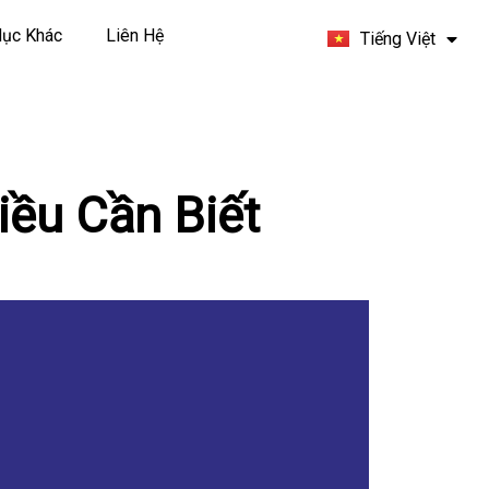
Español
ục Khác
Liên Hệ
Tiếng Việt
Français
iều Cần Biết