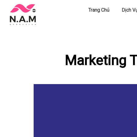
Trang Chủ
Dịch V
Chuyển
tới
nội
dung
Marketing T