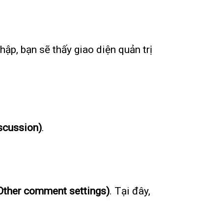
ập, bạn sẽ thấy giao diện quản trị
scussion)
.
(Other comment settings)
. Tại đây,