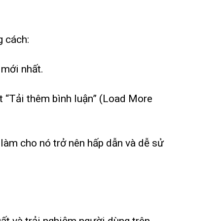
g cách:
 mới nhất.
út “Tải thêm bình luận” (Load More
 làm cho nó trở nên hấp dẫn và dễ sử
ất và trải nghiệm người dùng trên