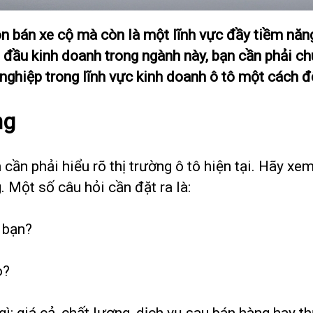
uôn bán xe cộ mà còn là một lĩnh vực đầy tiềm nă
t đầu kinh doanh trong ngành này, bạn cần phải ch
nghiệp trong lĩnh vực kinh doanh ô tô một cách độ
ng
 cần phải hiểu rõ thị trường ô tô hiện tại. Hãy x
. Một số câu hỏi cần đặt ra là:
a bạn?
o?
ì: giá cả, chất lượng, dịch vụ sau bán hàng hay t