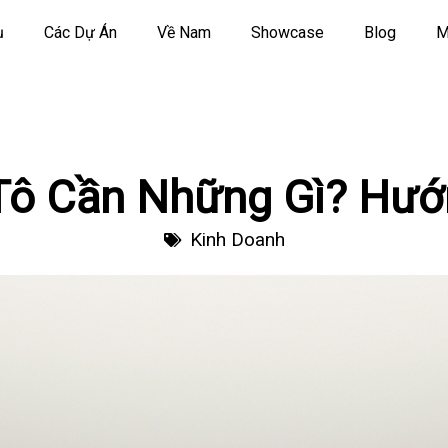
ụ
Các Dự Án
Về Nam
Showcase
Blog
M
Tô Cần Những Gì? Hướn
Kinh Doanh