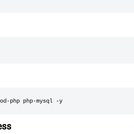
od-php php-mysql -y
ess