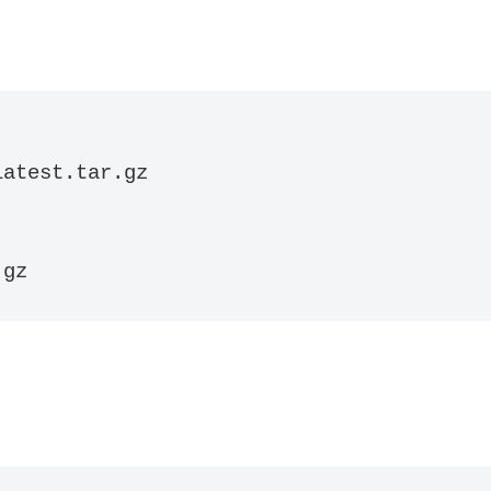
atest.tar.gz

.gz