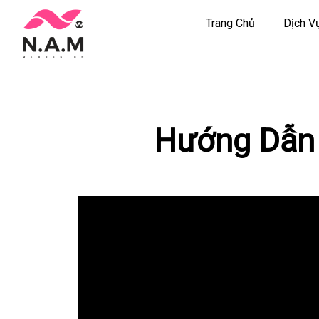
Trang Chủ
Dịch V
Chuyển
tới
nội
dung
Hướng Dẫn 