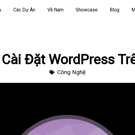
ụ
Các Dự Án
Về Nam
Showcase
Blog
M
Cài Đặt WordPress Trê
Công Nghệ