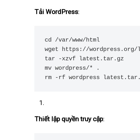
Tải WordPress
:
cd /var/www/html

wget https://wordpress.org/l
tar -xzvf latest.tar.gz

mv wordpress/* .

rm -rf wordpress latest.tar
Thiết lập quyền truy cập
: