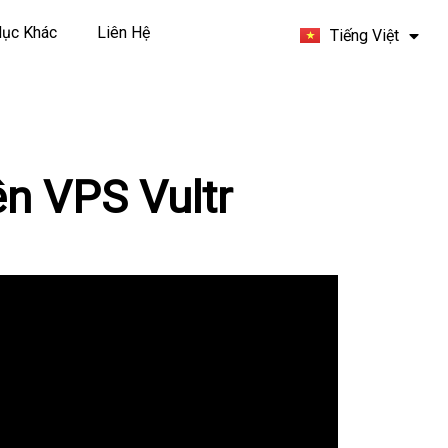
Español
ục Khác
Liên Hệ
Tiếng Việt
Français
n VPS Vultr