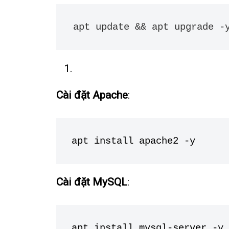
apt update && apt upgrade -
Cài đặt Apache
:
apt install apache2 -y
Cài đặt MySQL
:
apt install mysql-server -y