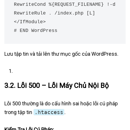
RewriteCond %{REQUEST_FILENAME} !-d

RewriteRule . /index.php [L]

</IfModule>

# END WordPress
Lưu tập tin và tải lên thư mục gốc của WordPress.
3.2. Lỗi 500 – Lỗi Máy Chủ Nội Bộ
Lỗi 500 thường là do cấu hình sai hoặc lỗi cú pháp
trong tập tin
.htaccess
.
Kiểm Tra Lỗi Cú Pháp: