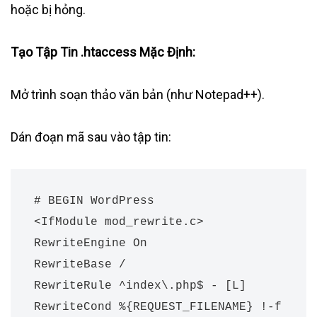
hoặc bị hỏng.
Tạo Tập Tin .htaccess Mặc Định:
Mở trình soạn thảo văn bản (như Notepad++).
Dán đoạn mã sau vào tập tin:
# BEGIN WordPress

<IfModule mod_rewrite.c>

RewriteEngine On

RewriteBase /

RewriteRule ^index\.php$ - [L]

RewriteCond %{REQUEST_FILENAME} !-f
