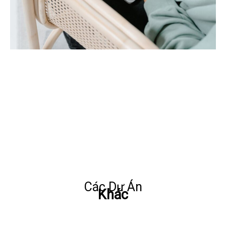
Các Dự Án
Khác