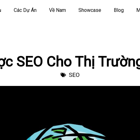
ụ
Các Dự Án
Về Nam
Showcase
Blog
M
ợc SEO Cho Thị Trườn
SEO