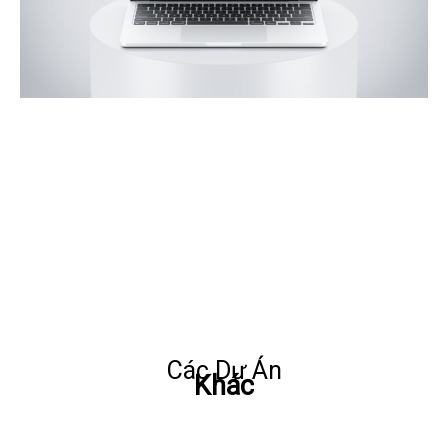
Các Dự Án
Khác