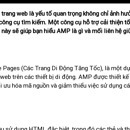
ải trang web là yếu tố quan trọng không chỉ ảnh 
công cụ tìm kiếm. Một công cụ hỗ trợ cải thiện t
 này sẽ giúp bạn hiểu AMP là gì và mối liên hệ 
le Pages (Các Trang Di Động Tăng Tốc), là một 
 web trên các thiết bị di động. AMP được thiết kế
tối ưu hóa mã nguồn và giảm thiểu việc sử dụng cá
 sử dụng HTML đặc biệt, trong đó các thẻ và th