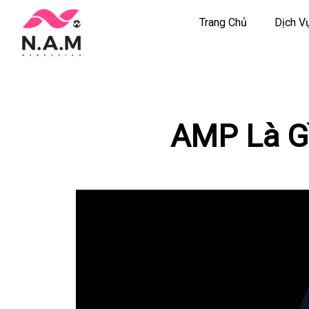
Trang Chủ
Dịch V
Chuyển
tới
nội
dung
AMP Là G