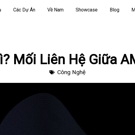
ụ
Các Dự Án
Về Nam
Showcase
Blog
M
ì? Mối Liên Hệ Giữa A
Công Nghệ